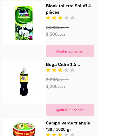
Block toilette Spluff 4 
pièces
la note moyenne est 3 sur 5
8,500د.ت
8,500د.ت
Ajouter au panier
Boga Cidre 1.5 L
la note moyenne est 3 sur 5
3,200د.ت
3,200د.ت
Ajouter au panier
Campo verde triangle 
*80 / 1020 gr
la note moyenne est 3 sur 5