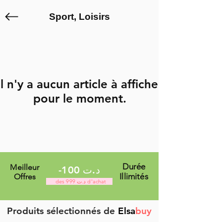
Sport, Loisirs
Il n'y a aucun article à afficher
pour le moment.
Durée
Meilleur
-100 د.ت
Illimités
Offres
des 999 د.ت d'achat
Produits sélectionnés de
Elsa
buy