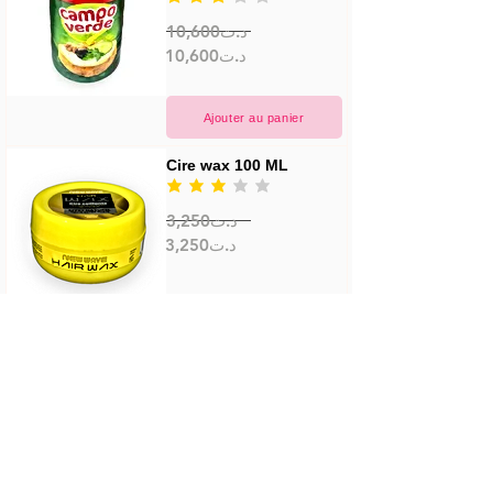
10,600د.ت
10,600د.ت
Ajouter au panier
Cire wax 100 ML
la note moyenne est 3 sur 5
3,250د.ت
3,250د.ت
Ajouter au panier
Colgate plax varier 250 
ML
la note moyenne est 3 sur 5
8,700د.ت
8,700د.ت