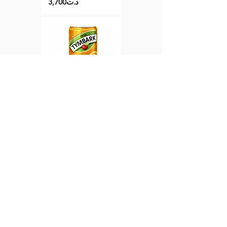
3,700د.ت
+
Boisson TYMBARK goût
Orange 330 ML
Aucune note pour le moment
3,700د.ت