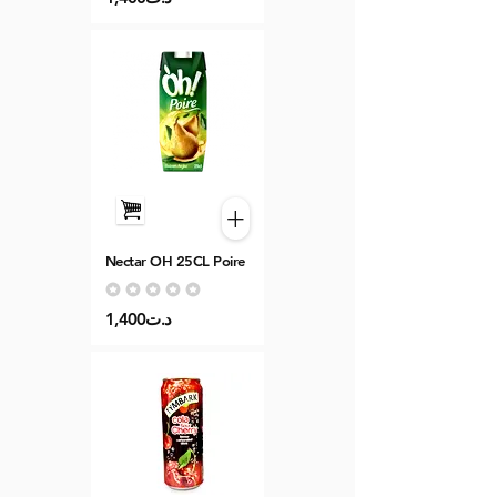
+
Nectar OH 25CL Poire
Aucune note pour le moment
1,400د.ت