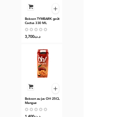
+
Boisson TYMBARK goût
Cactus 330 ML
Aucune note pour le moment
3,700د.ت
+
Boisson au jus OH 25CL
Mangue
Aucune note pour le moment
1,400د.ت