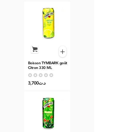
+
Boisson TYMBARK goût
Citron 330 ML
Aucune note pour le moment
3,700د.ت