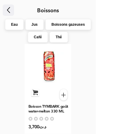
Boissons
Eau
Jus
Boissons gazeuses
Café
Thé
+
Boisson TYMBARK goût
water-melton 330 ML
Aucune note pour le moment
3,700د.ت