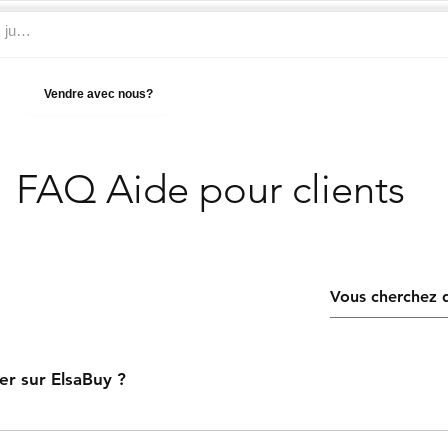
Vendre avec nous?
Aide
FAQ Aide pour clients
© 2026 Elsabuy. Tous les droits sont réservés!
 sur ElsaBuy ?
z. Ajoutez au panier. Payez. Commandez. Simple et rapide.