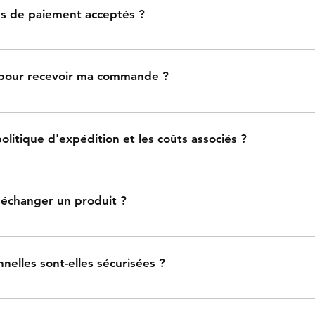
es de paiement acceptés ?
ment à la livraison. Options visibles à la caisse.
pour recevoir ma commande ?
3 jours ouvrables. Suivez votre commande avec le numéro de s
politique d'expédition et les coûts associés ?
is de livraison est 10 dinars , Au cours du processus de paiem
 disponibles et les coûts associés.
u échanger un produit ?
apidement. Produit intact et emballage d'origine requis.
elles sont-elles sécurisées ?
 cryptées et protégées. Aucune divulgation sans consenteme