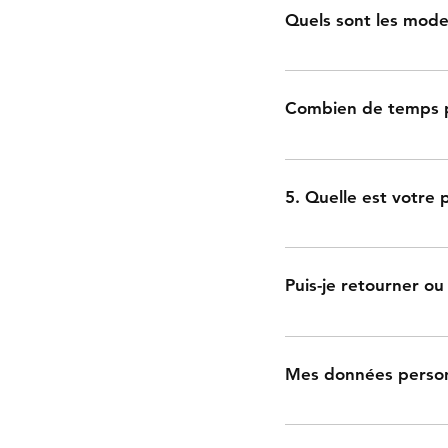
Quels sont les mod
Cartes, virements, paie
Combien de temps 
Livraison estimée : 2-
5. Quelle est votre 
Pour le moment les fra
méthodes d'expédition
Puis-je retourner o
Oui. Contactez-nous r
Mes données personn
Oui. Vos données sont