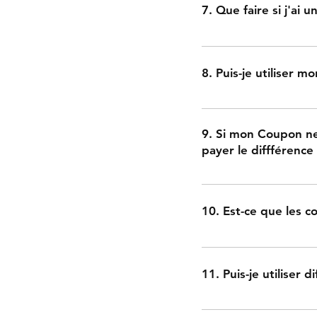
7. Que faire si j'ai 
Notre équipe d'assista
ou avez besoin d'aide
8. Puis-je utiliser 
Contact@elsabuy.tn, t
assistance rapide et u
Vous pouvez utiliser v
coupon de réduction av
9. Si mon Coupon ne
assurez-ous de lire l'
payer le diffférence
le montant restant pe
bancaire
10. Est-ce que les c
Oui ! tous nos coupons
Vous ne pouver utili