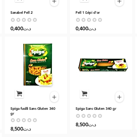
+
+
Sanabel Fell 2
Fell 1 L’épi d’or
Aucune note pour le moment
Aucune note pour le moment
0,400د.ت
0,400د.ت
+
+
Spiga fusilli Sans Gluten 340
Spiga Sans Gluten 340 gr
gr
Aucune note pour le moment
Aucune note pour le moment
8,500د.ت
8,500د.ت