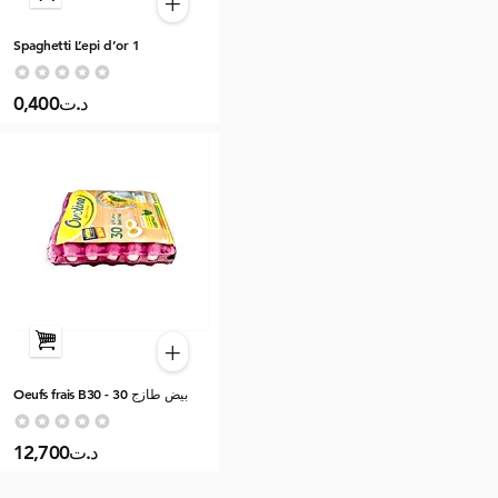
+
Spaghetti L’epi d’or 1
Aucune note pour le moment
0,400د.ت
+
Oeufs frais B30 - بيض طازج 30
Aucune note pour le moment
12,700د.ت