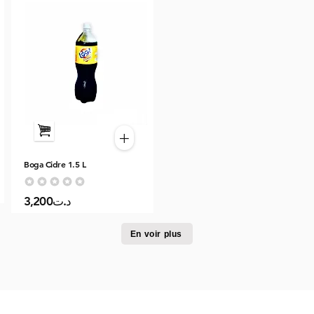
+
Boga Cidre 1.5 L
Aucune note pour le moment
3,200د.ت
En voir plus
© 2026 Elsabuy. Tous les droits sont réservés!