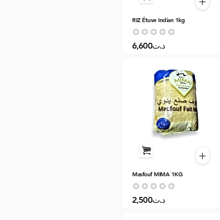
+
RIZ Étuve Indian 1kg
Aucune note pour le moment
6,600د.ت
+
Masfouf MIMA 1KG
Aucune note pour le moment
2,500د.ت