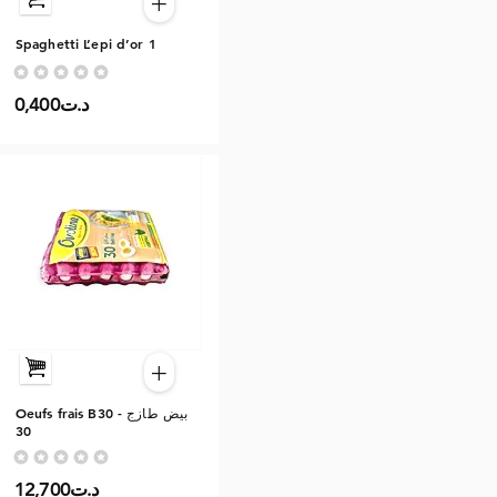
+
Spaghetti L’epi d’or 1
Aucune note pour le moment
0,400د.ت
+
Oeufs frais B30 - بيض طازج
30
Aucune note pour le moment
12,700د.ت