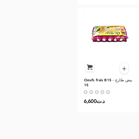
+
Oeufs frais B15 - بيض طازج
15
Aucune note pour le moment
6,600د.ت