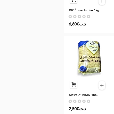
+
RIZ Étuve Indian 1kg
Aucune note pour le moment
6,600د.ت
+
Masfouf MIMA 1KG
Aucune note pour le moment
2,500د.ت