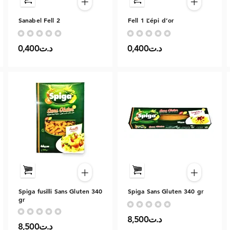
+
+
Sanabel Fell 2
Fell 1 L’épi d’or
Aucune note pour le moment
Aucune note pour le moment
0,400د.ت
0,400د.ت
+
+
Spiga fusilli Sans Gluten 340
Spiga Sans Gluten 340 gr
gr
Aucune note pour le moment
Aucune note pour le moment
8,500د.ت
8,500د.ت