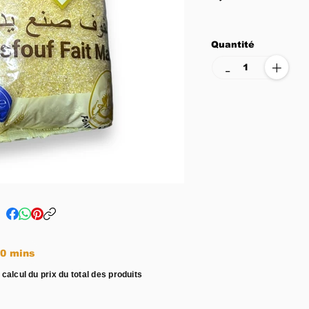
Quantité
+
-
e entre 15 - 20 mins
 calcul du prix du total des produits