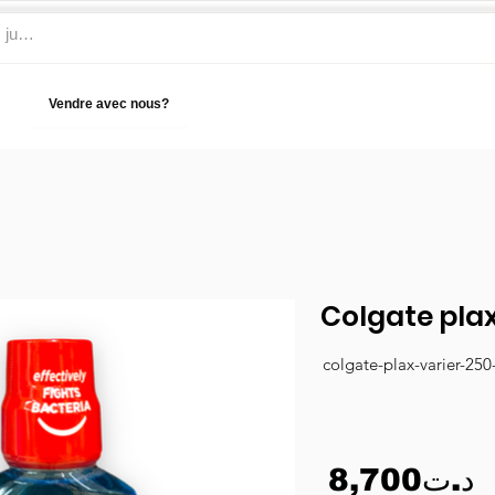
Vendre avec nous?
Aide
Colgate plax
colgate-plax-varier-250
8,700د.ت