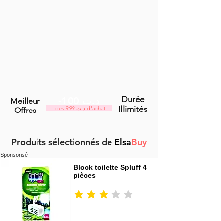
Durée
-100 د.ت
Meilleur
Illimités
des 999 د.ت d'achat
Offres
Produits sélectionnés de
Elsa
Buy
Sponsorisé
Block toilette Spluff 4 
pièces
la note moyenne est 3 sur 5