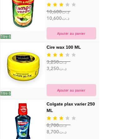
la note moyenne est 3 sur 5
10,600د.ت
10,600د.ت
Ajouter au panier
Titre 6
Cire wax 100 ML
la note moyenne est 3 sur 5
3,250د.ت
3,250د.ت
Ajouter au panier
Titre 6
Colgate plax varier 250 
ML
la note moyenne est 3 sur 5
8,700د.ت
8,700د.ت