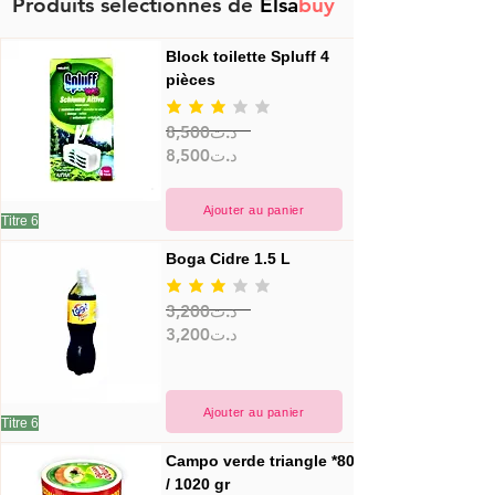
Produits sélectionnés de
Elsa
buy
Block toilette Spluff 4 
pièces
la note moyenne est 3 sur 5
8,500د.ت
8,500د.ت
Ajouter au panier
Titre 6
Boga Cidre 1.5 L
la note moyenne est 3 sur 5
3,200د.ت
3,200د.ت
Ajouter au panier
Titre 6
Campo verde triangle *80 
/ 1020 gr