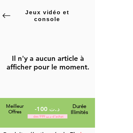
Jeux vidéo et
console
Il n'y a aucun article à
afficher pour le moment.
Meilleur
Durée
-100 د.ت
Offres
Illimités
des 999 د.ت d'achat