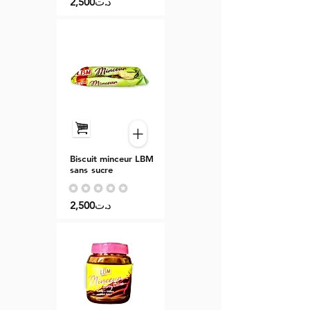
2,500د.ت
+
Biscuit minceur LBM
sans sucre
Aucune note pour le moment
2,500د.ت