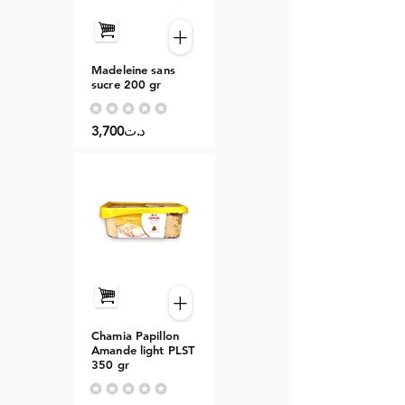
+
Madeleine sans
sucre 200 gr
Aucune note pour le moment
3,700د.ت
+
Chamia Papillon
Amande light PLST
350 gr
Aucune note pour le moment