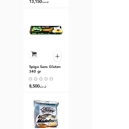
13,150د.ت
+
Spiga Sans Gluten
340 gr
Aucune note pour le moment
8,500د.ت