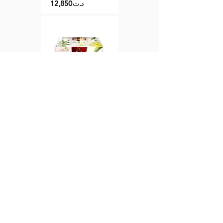
12,850د.ت
+
Pure Vervrine Sultan
20*1.6 gr
Aucune note pour le moment
5,950د.ت