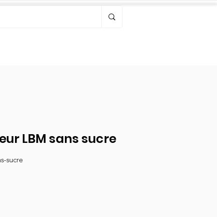
Bonjour, connectez-vous
ceur LBM sans sucre
s-sucre