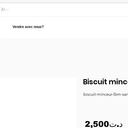
Vendre avec nous?
Aide
Biscuit min
biscuit-minceur-lbm-san
2,500د.ت