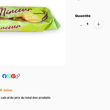
Quantité
+
-
e entre 15 - 20 mins
 calcul du prix du total des produits