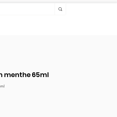
Bonjour, connectez-vous
 menthe 65ml
5ml