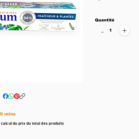
Quantité
+
-
e entre 15 - 20 mins
 calcul du prix du total des produits