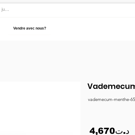
Vendre avec nous?
Aide
Vademecum
vademecum-menthe-6
4,670د.ت