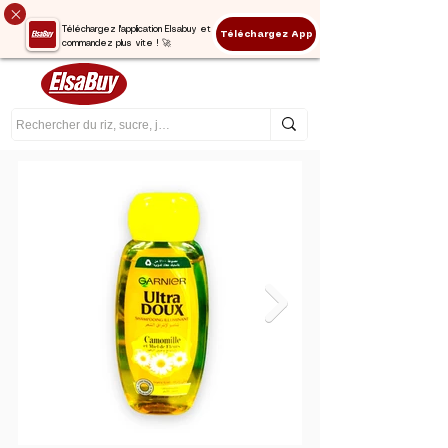
Téléchargez l'application Elsabuy et
Téléchargez App
commandez plus vite ! 🚀