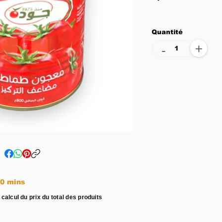
Quantité
+
-
e entre 15 - 20 mins
 calcul du prix du total des produits