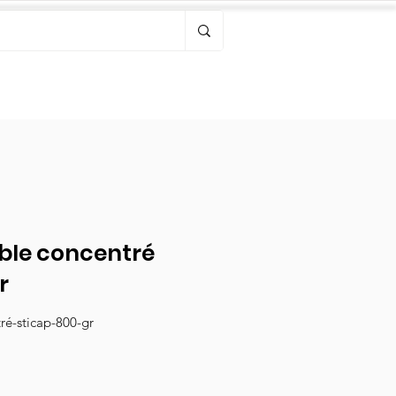
Bonjour, connectez-vous
ble concentré
r
é-sticap-800-gr