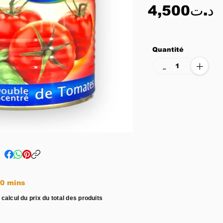
4,500د.ت
Quantité
+
-
e entre 15 - 20 mins
 calcul du prix du total des produits