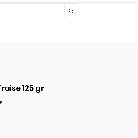
Bonjour, connectez-vous
raise 125 gr
gr