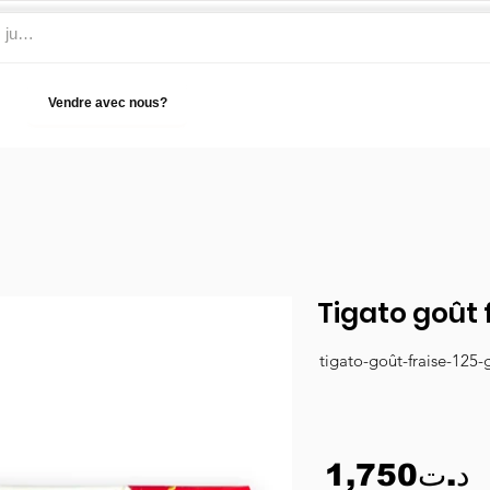
Vendre avec nous?
Aide
Tigato goût f
tigato-goût-fraise-125-
1,750د.ت