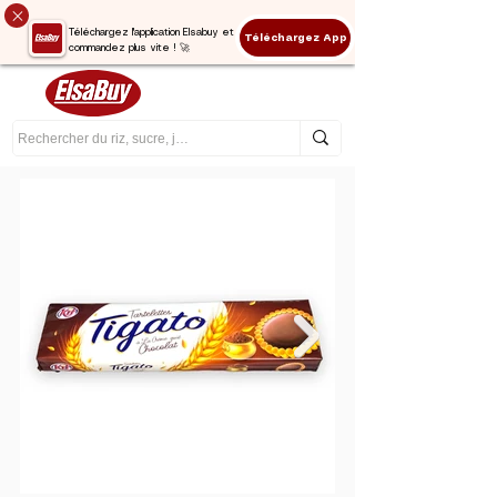
Téléchargez l'application Elsabuy et
Téléchargez App
commandez plus vite ! 🚀