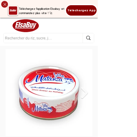
Téléchargez l'application Elsabuy et
Téléchargez App
commandez plus vite ! 🚀