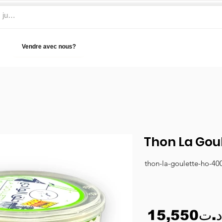
Vendre avec nous?
Aide
Thon La Gou
thon-la-goulette-ho-40
15,550د.ت