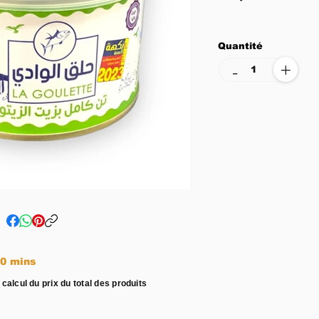
Quantité
+
-
e entre 15 - 20 mins
 calcul du prix du total des produits