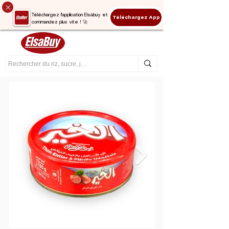
Téléchargez l'application Elsabuy et
Téléchargez App
commandez plus vite ! 🚀