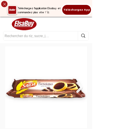
Téléchargez l'application Elsabuy et
Téléchargez App
commandez plus vite ! 🚀