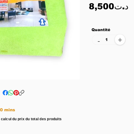
8,500د.ت
Quantité
+
-
e entre 15 - 20 mins
 calcul du prix du total des produits