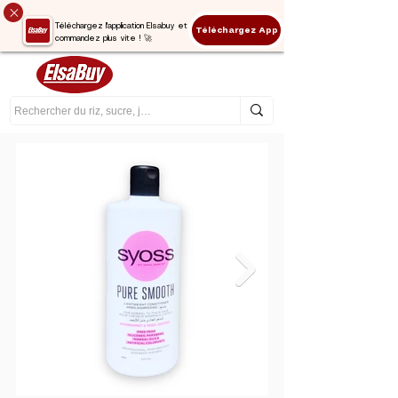
Téléchargez l'application Elsabuy et
Téléchargez App
commandez plus vite ! 🚀