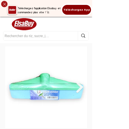
Téléchargez l'application Elsabuy et
Téléchargez App
commandez plus vite ! 🚀