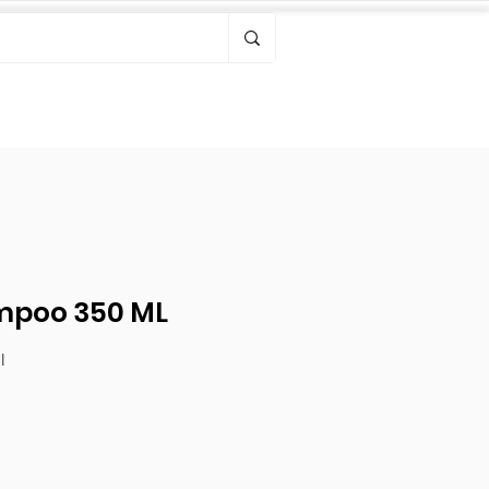
Bonjour, connectez-vous
mpoo 350 ML
l