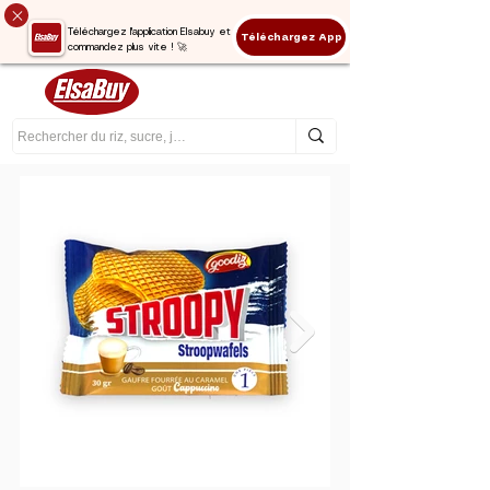
Téléchargez l'application Elsabuy et
Téléchargez App
commandez plus vite ! 🚀