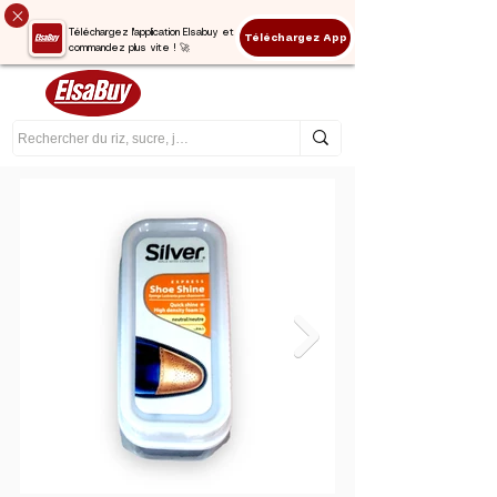
Téléchargez l'application Elsabuy et
Téléchargez App
commandez plus vite ! 🚀