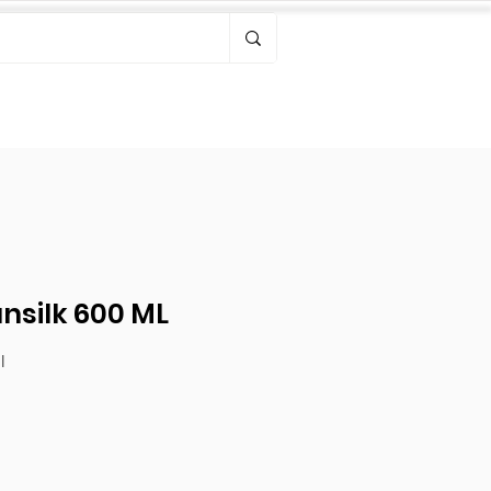
Bonjour, connectez-vous
silk 600 ML
l