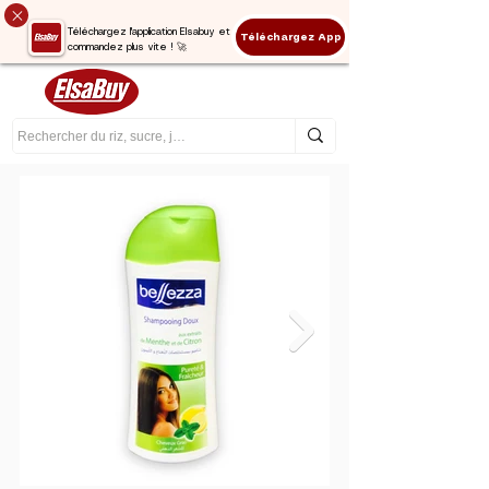
Téléchargez l'application Elsabuy et
Téléchargez App
commandez plus vite ! 🚀