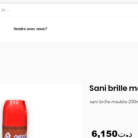
Vendre avec nous?
Aide
Sani brille 
sani-brille-meuble-250
6,150د.ت