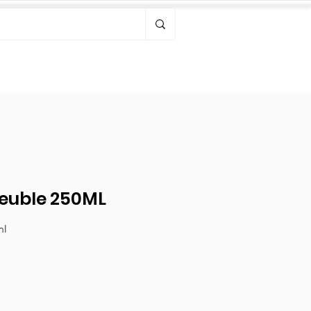
Bonjour, connectez-vous
meuble 250ML
ml