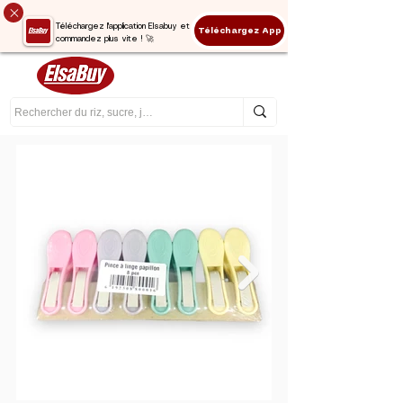
Téléchargez l'application Elsabuy et
Téléchargez App
commandez plus vite ! 🚀