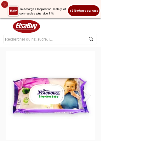
Téléchargez l'application Elsabuy et
Téléchargez App
commandez plus vite ! 🚀