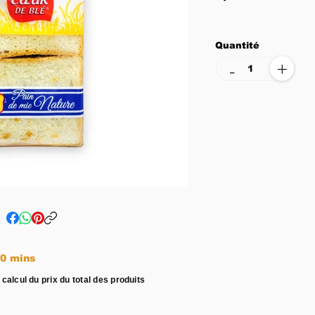
Quantité
+
-
e entre 15 - 20 mins
 calcul du prix du total des produits