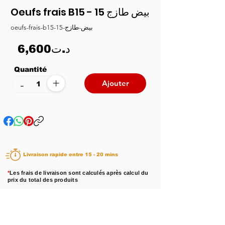
Oeufs frais B15 - بيض طازج 15
oeufs-frais-b15-بيض-طازج-15
6,600د.ت
Quantité
+
-
Ajouter
Livraison rapide entre 15 - 20 mins
*
Les frais de livraison sont calculés après calcul du
prix du total des produits
Disponibilité :
En stock