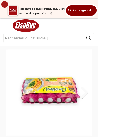
Téléchargez l'application Elsabuy et
Téléchargez App
commandez plus vite ! 🚀