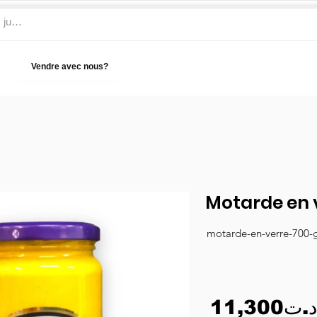
Vendre avec nous?
Aide
Motarde en 
motarde-en-verre-700-
11,300د.ت