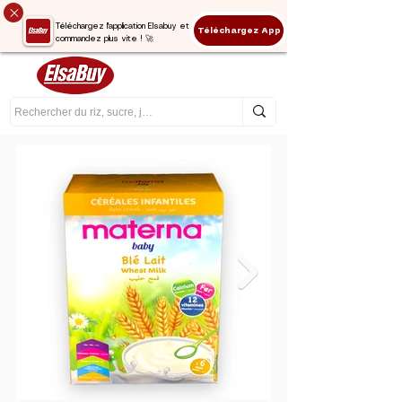
Téléchargez l'application Elsabuy et
Téléchargez App
commandez plus vite ! 🚀