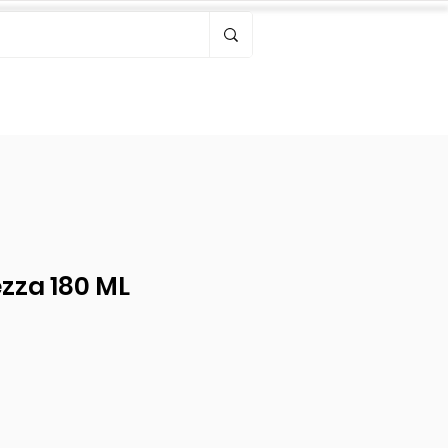
Bonjour, connectez-vous
zza 180 ML
l