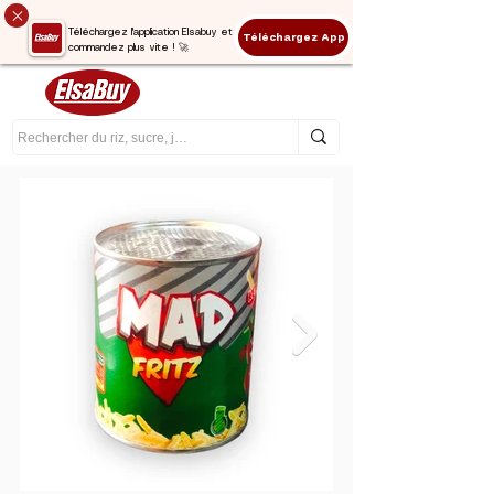
Téléchargez l'application Elsabuy et
Téléchargez App
commandez plus vite ! 🚀