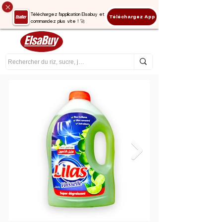
Téléchargez l'application Elsabuy et
Téléchargez App
commandez plus vite ! 🚀