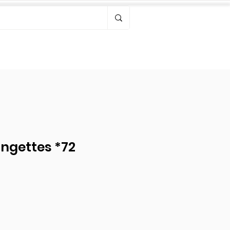
Bonjour, connectez-vous
Lingettes *72