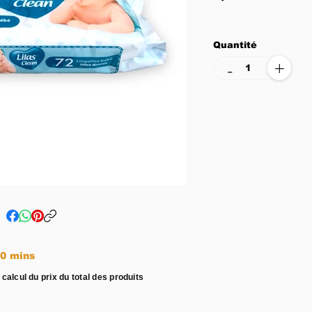
Quantité
+
-
e entre 15 - 20 mins
 calcul du prix du total des produits