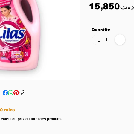
15,850د.ت
Quantité
+
-
e entre 15 - 20 mins
 calcul du prix du total des produits