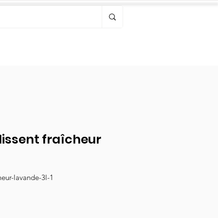
Bonjour, connectez-vous
lissent fraîcheur
cheur-lavande-3l-1