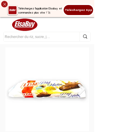
Téléchargez l'application Elsabuy et
Téléchargez App
commandez plus vite ! 🚀