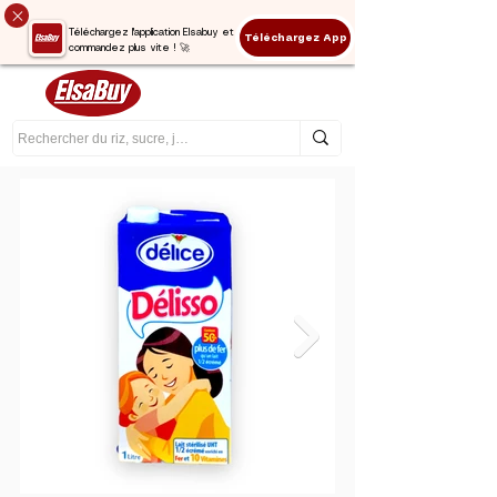
Téléchargez l'application Elsabuy et
Téléchargez App
commandez plus vite ! 🚀