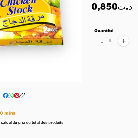
0,850د.ت
Quantité
+
-
e entre 15 - 20 mins
 calcul du prix du total des produits