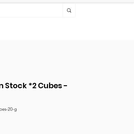
Bonjour, connectez-vous
n Stock *2 Cubes -
ubes-20-g