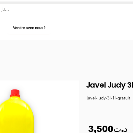
Vendre avec nous?
Aide
Javel Judy 3
javel-judy-3l-1l-gratuit
3,500د.ت