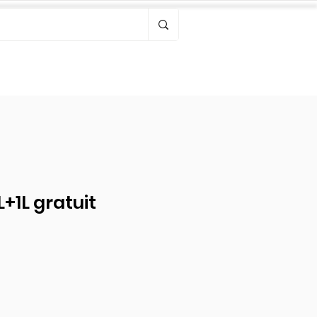
Bonjour, connectez-vous
L+1L gratuit