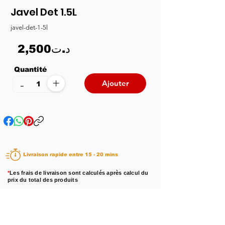
Javel Det 1.5L
javel-det-1-5l
2,500د.ت
Quantité
+
-
Ajouter
Livraison rapide entre 15 - 20 mins
*
Les frais de livraison sont calculés après calcul du
prix du total des produits
Disponibilité :
En stock