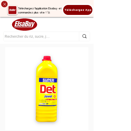
Téléchargez l'application Elsabuy et
Téléchargez App
commandez plus vite ! 🚀