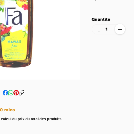
Quantité
+
-
e entre 15 - 20 mins
 calcul du prix du total des produits