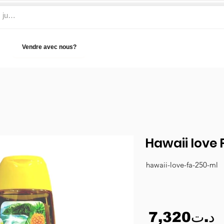
Vendre avec nous?
Aide
Hawaii love 
hawaii-love-fa-250-ml
7,320د.ت