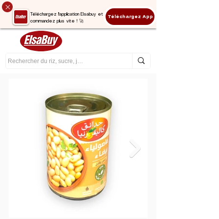
Téléchargez l'application Elsabuy et
Téléchargez App
commandez plus vite ! 🚀