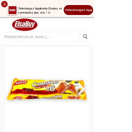
Téléchargez l'application Elsabuy et
Téléchargez App
commandez plus vite ! 🚀