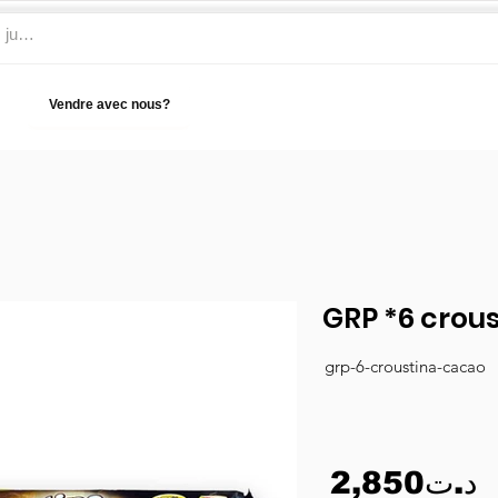
Vendre avec nous?
Aide
GRP *6 crou
grp-6-croustina-cacao
2,850د.ت